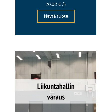
20,00
€
/h
Näytä tuote