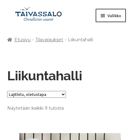
Valikko
Etusivu
Tilavaraukset
Liikuntahalli
Kuntosali
Laajenna
Tilavaraukset
alemman
tason
Liikuntahalli
Retket ja tapahtumat
valikko
Muut tuotteet
Näytetään kaikki 9 tulosta