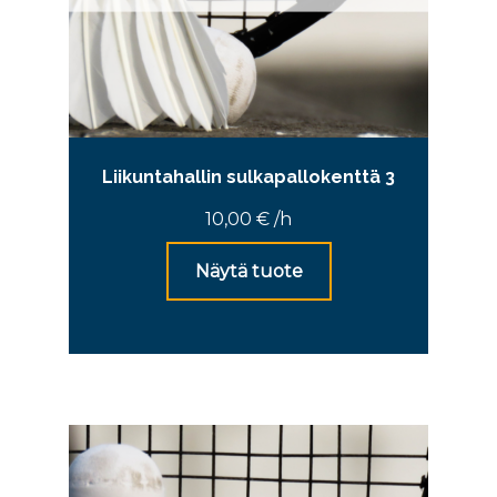
Liikuntahallin sulkapallokenttä 3
10,00
€
/h
Näytä tuote