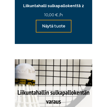
Liikuntahalli sulkapallokenttä 2
10,00
€
/h
Näytä tuote