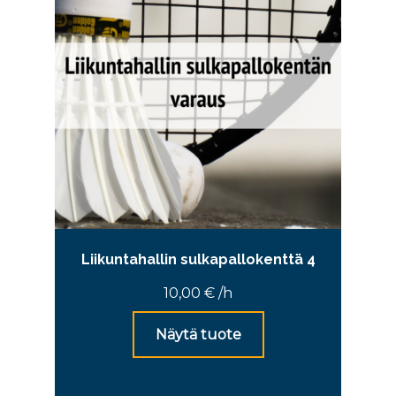
Liikuntahallin sulkapallokenttä 4
10,00
€
/h
Näytä tuote