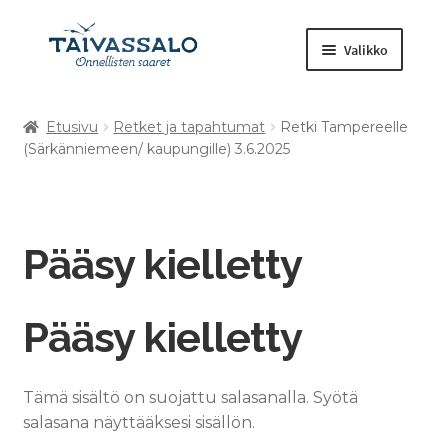
Valikko
Etusivu
Retket ja tapahtumat
Retki Tampereelle
Kuntosali
(Särkänniemeen/ kaupungille) 3.6.2025
Laajenna
Tilavaraukset
alemman
tason
Retket ja tapahtumat
Pääsy kielletty
valikko
Muut tuotteet
Pääsy kielletty
Tämä sisältö on suojattu salasanalla. Syötä
salasana näyttääksesi sisällön.