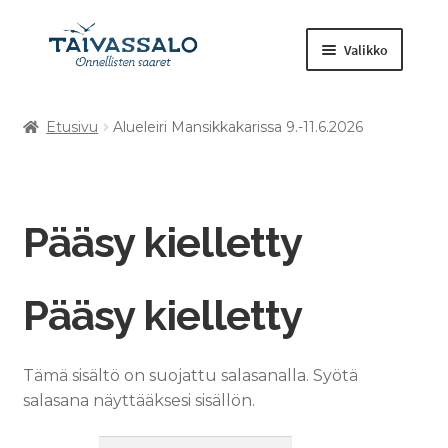
Valikko
Etusivu
Alueleiri Mansikkakarissa 9.-11.6.2026
Kuntosali
Laajenna
Tilavaraukset
alemman
tason
Pääsy kielletty
Retket ja tapahtumat
valikko
Muut tuotteet
Pääsy kielletty
Tämä sisältö on suojattu salasanalla. Syötä
salasana näyttääksesi sisällön.