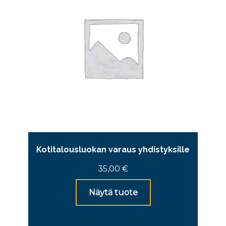
Kotitalousluokan varaus yhdistyksille
35,00
€
Näytä tuote