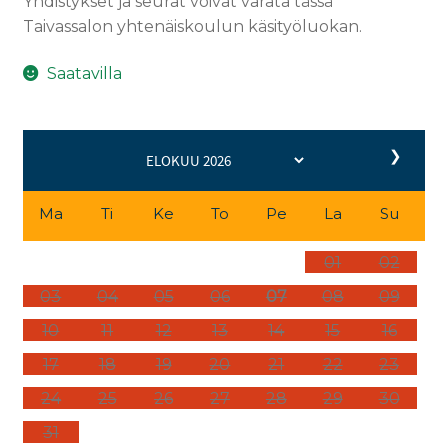
Yhdistykset ja seurat voivat varata tässä
Taivassalon yhtenäiskoulun käsityöluokan.
Saatavilla
❯
Ma
Ti
Ke
To
Pe
La
Su
01
02
03
04
05
06
07
08
09
10
11
12
13
14
15
16
17
18
19
20
21
22
23
24
25
26
27
28
29
30
31