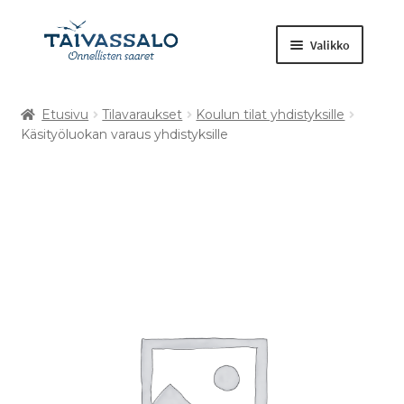
Valikko
Etusivu
Tilavaraukset
Koulun tilat yhdistyksille
Kuntosali
Käsityöluokan varaus yhdistyksille
Laajenna
Tilavaraukset
alemman
tason
Retket ja tapahtumat
valikko
Muut tuotteet