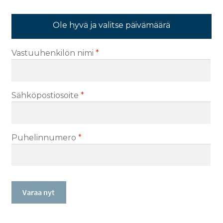
Ole hyvä ja valitse päivämäärä
Vastuuhenkilön nimi
*
Sähköpostiosoite
*
Puhelinnumero
*
Varaa nyt