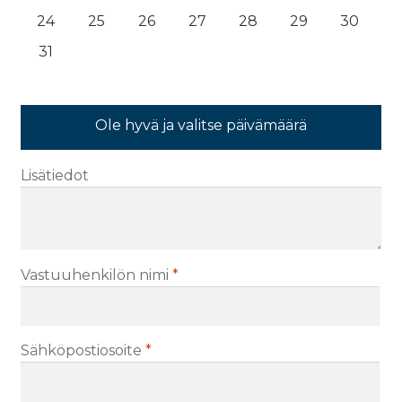
24
25
26
27
28
29
30
31
Ole hyvä ja valitse päivämäärä
Lisätiedot
Vastuuhenkilön nimi
*
Sähköpostiosoite
*