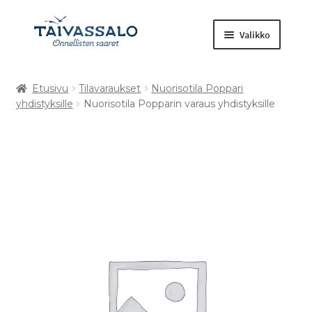
Valikko
Etusivu
Tilavaraukset
Nuorisotila Poppari
Kuntosali
yhdistyksille
Nuorisotila Popparin varaus yhdistyksille
Laajenna
Tilavaraukset
alemman
tason
Retket ja tapahtumat
valikko
Muut tuotteet