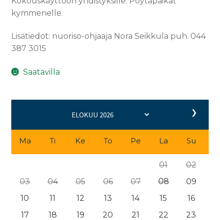
Kokouskäyttöön yhdistyksille. Pöytäpaikat
kymmenelle.
Lisätiedot: nuoriso-ohjaaja Nora Seikkula puh. 044
387 3015
Saatavilla
❯
Ma
Ti
Ke
To
Pe
La
Su
01
02
03
04
05
06
07
08
09
10
11
12
13
14
15
16
17
18
19
20
21
22
23