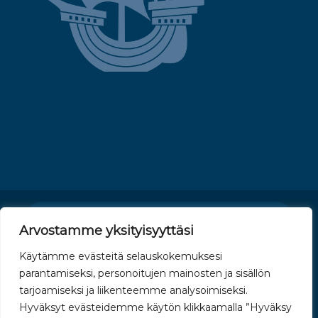
Tietosuojaseloste
Arvostamme yksityisyyttäsi
Käytämme evästeitä selauskokemuksesi
Toimitusehdot
parantamiseksi, personoitujen mainosten ja sisällön
tarjoamiseksi ja liikenteemme analysoimiseksi.
Saavutettavuusseloste
Hyväksyt evästeidemme käytön klikkaamalla ”Hyväksy