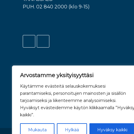
PUH. 02 840 2000 (klo 9-15)
Arvostamme yksityisyyttäsi
Käytämme evästeitä selauskokemuksesi
parantamiseksi, personoitujen mainosten ja sisällön
tarjoamiseksi ja liikenteemme analysoimiseksi.
Hyväksyt evästeidemme käytön klikkaamalla ”Hyväks
kaikki”.
Mukauta
Hylkää
Hyväksy kaikki