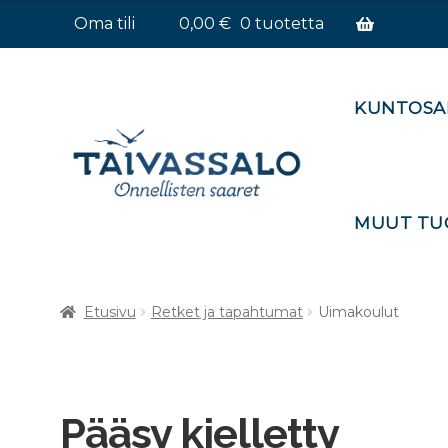
Oma tili
0,00
€
0 tuotetta
KUNTOSA
MUUT TU
Etusivu
Retket ja tapahtumat
Uimakoulut
Pääsy kielletty