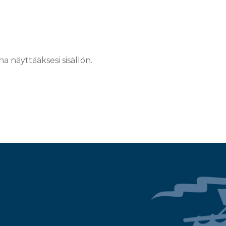
na näyttääksesi sisällön.