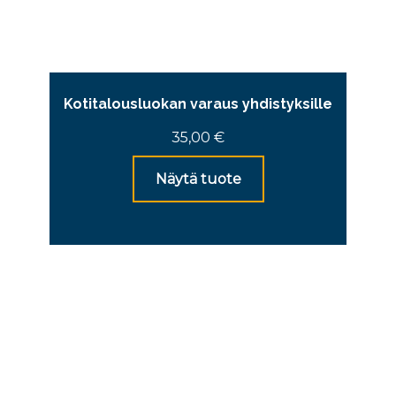
Kotitalousluokan varaus yhdistyksille
35,00
€
Näytä tuote