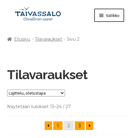
Valikko
Etusivu
Tilavaraukset
Sivu 2
Kuntosali
Laajenna
Tilavaraukset
alemman
tason
Tilavaraukset
Retket ja tapahtumat
valikko
Muut tuotteet
Näytetään tulokset 13–24 / 27
1
2
3