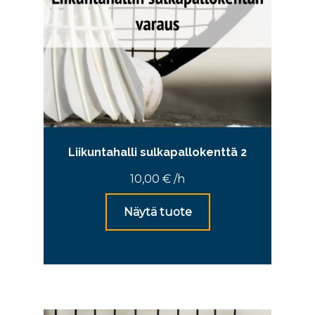
Liikuntahalli sulkapallokenttä 2
10,00
€
/h
Näytä tuote