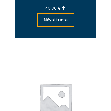
40,00
€
/h
Näytä tuote