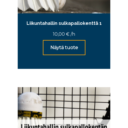
Liikuntahallin sulkapallokenttä 1
10,00
€
/h
Näytä tuote