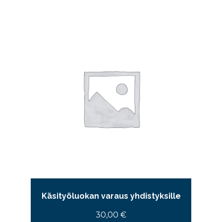
Käsityöluokan varaus yhdistyksille
30,00
€