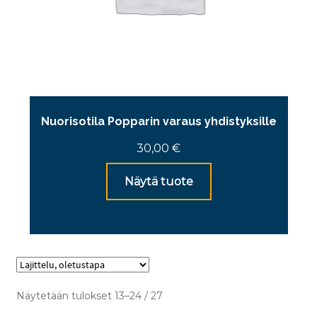
Nuorisotila Popparin varaus yhdistyksille
30,00
€
Näytä tuote
Näytetään tulokset 13–24 / 27