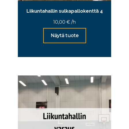
Liikuntahallin sulkapallokenttä 4
10,00
€
/h
Näytä tuote